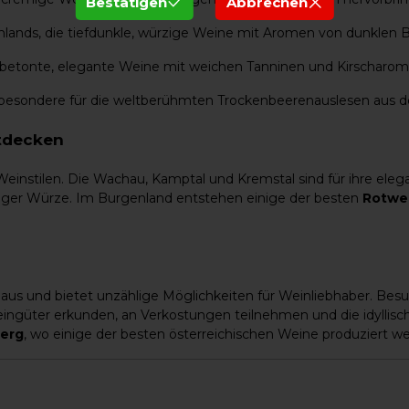
Bestätigen
Abbrechen
inlands, die tiefdunkle, würzige Weine mit Aromen von dunklen
htbetonte, elegante Weine mit weichen Tanninen und Kirscharom
nsbesondere für die weltberühmten Trockenbeerenauslesen aus 
ntdecken
einstilen. Die Wachau, Kamptal und Kremstal sind für ihre ele
ffriger Würze. Im Burgenland entstehen einige der besten
Rotwei
aus und bietet unzählige Möglichkeiten für Weinliebhaber. Be
ingüter erkunden, an Verkostungen teilnehmen und die idyllis
berg
, wo einige der besten österreichischen Weine produziert w