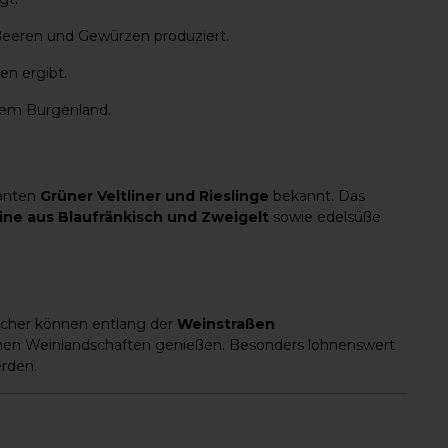
 Beeren und Gewürzen produziert.
en ergibt.
dem Burgenland.
ganten
Grüner Veltliner und Rieslinge
bekannt. Das
ne aus Blaufränkisch und Zweigelt
sowie edelsüße
sucher können entlang der
Weinstraßen
chen Weinlandschaften genießen. Besonders lohnenswert
erden.