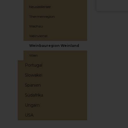
Neusiedlersee
Thermenregion
Wachau
Weinviertel
Weinbauregion Weinland
Wien
Portugal
Slowakei
Spanien
Südafrika
Ungarn
USA