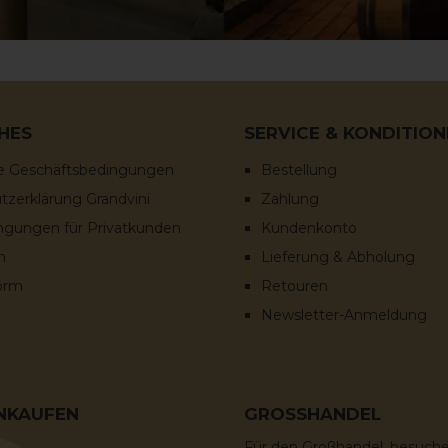
HES
SERVICE & KONDITIO
e Geschäftsbedingungen
Bestellung
zerklärung Grandvini
Zahlung
ingungen für Privatkunden
Kundenkonto
m
Lieferung & Abholung
orm
Retouren
Newsletter-Anmeldung
INKAUFEN
GROSSHANDEL
Für den Großhandel, besuche