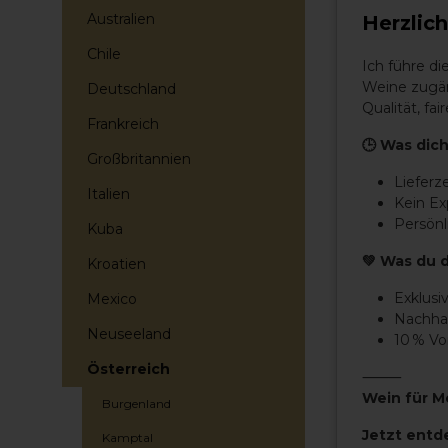
Australien
Herzlic
Chile
Ich führe d
Weine zugän
Deutschland
Qualität, f
Frankreich
🕒 Was dich
Großbritannien
Lieferz
Italien
Kein E
Persönl
Kuba
💚 Was du 
Kroatien
Exklusi
Mexico
Nachhal
Neuseeland
10 % V
Österreich
⸻
Wein für M
Burgenland
Jetzt entd
Kamptal