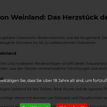
on Weinland: Das Herzstück de
ebiete Österreichs: Niederösterreich und das Burgenland. Dies
r elegante Rotweine bis hin zu weltberühmten Süßweinen.
einland
ten und moderaten Niederschlägen schafft ideale Voraussetzu
böden, was den Weinen unterschiedliche Stilrichtungen und eine
nd
bestätigen Sie, dass Sie über 18 Jahre alt sind, um fortzu
egion, bekannt für ihre Frische, feine Würze und die typische Pf
 fruchtige Weine mit Aromen von Steinobst und Zitrusfrüchten lie
ne, cremige Weißweine mit nussigen und floralen Noten hervorbrin