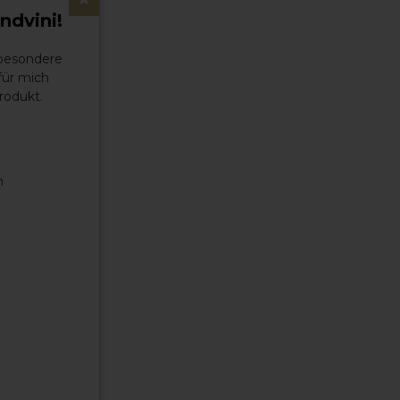
ndvini!
 besondere
für mich
rodukt.
n