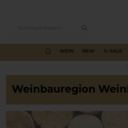
springen
Zur Hauptnavigation springen
WEIN
NEW
% SALE
S
Weinbauregion Wein