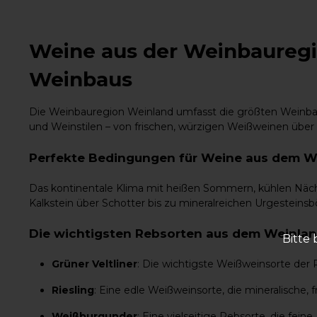
Weine aus der Weinbauregi
Weinbaus
Die Weinbauregion Weinland umfasst die größten Weinbaug
und Weinstilen – von frischen, würzigen Weißweinen übe
Perfekte Bedingungen für Weine aus dem W
Das kontinentale Klima mit heißen Sommern, kühlen Näch
Kalkstein über Schotter bis zu mineralreichen Urgesteins
Die wichtigsten Rebsorten aus dem Weinla
Bitte 
Grüner Veltliner
: Die wichtigste Weißweinsorte der R
Riesling
: Eine edle Weißweinsorte, die mineralische,
Weißburgunder
: Eine vielseitige Rebsorte, die fei