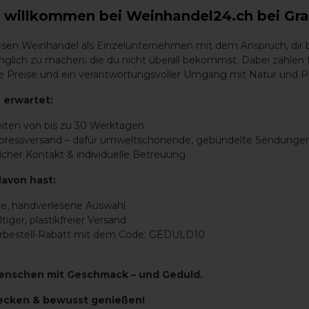
h willkommen bei Weinhandel24.ch bei Gra
iesen Weinhandel als Einzelunternehmen mit dem Anspruch, dir
glich zu machen, die du nicht überall bekommst. Dabei zählen 
aire Preise und ein verantwortungsvoller Umgang mit Natur und P
 erwartet:
eiten von bis zu 30 Werktagen
xpressversand – dafür umweltschonende, gebündelte Sendunge
icher Kontakt & individuelle Betreuung
davon hast:
ve, handverlesene Auswahl
tiger, plastikfreier Versand
orbestell-Rabatt mit dem Code: GEDULD10
enschen mit Geschmack – und Geduld.
ecken & bewusst genießen!