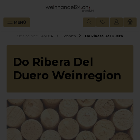
alt springen
MENÜ
Sie sind hier:
LÄNDER
Spanien
Do Ribera Del Duero
Do Ribera Del
Duero
Weinregion