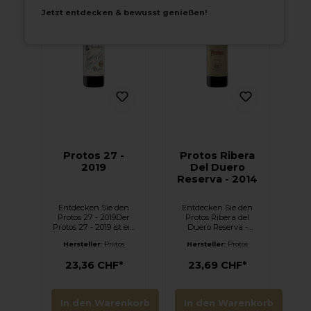
Jetzt entdecken & bewusst genießen!
Protos 27 -
Protos Ribera
2019
Del Duero
Reserva - 2014
Entdecken Sie den
Entdecken Sie den
Protos 27 - 2019Der
Protos Ribera del
Protos 27 - 2019 ist ein
Duero Reserva -
exquisiter Rotwein
2014Der Protos Ribera
Hersteller:
Protos
Hersteller:
Protos
aus der berühmten
del Duero Reserva
Region Ribera del
2014 ist ein kraftvoller
23,36 CHF*
23,69 CHF*
Duero, Spanien.
und komplexer
Hergestellt vom
Rotwein aus der
renommierten
berühmten
Weingut Bodegas
Weinregion Ribera del
In den Warenkorb
In den Warenkorb
Protos, repräsentiert
Duero, Spanien.