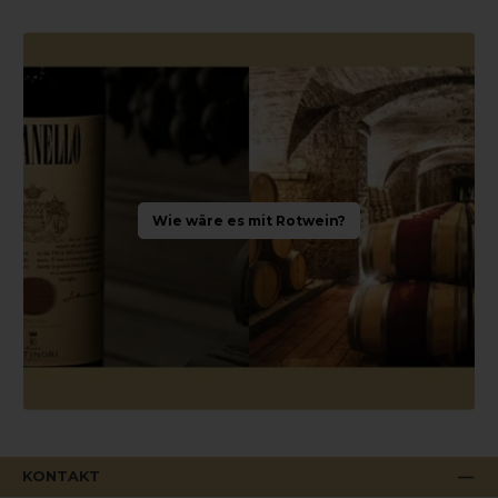
Jahre eine noch
größere aromatische
Tiefe.Bestellen Sie bei
weinhandel24.ch –
Ihrem Weinhändler in
der
SchweizKostenfreier
Versand ab einem
Bestellwert von 99
CHFExklusive
Auswahl an
spanischen
Spitzenweinen und
weiteren
Wie wäre es mit Rotwein?
PremiumweinenZuve
rlässige Lieferung
direkt zu Ihnen nach
HauseErleben Sie den
Protos Gran Reserva
2014 in der
SchweizBestellen Sie
den Protos Gran
Reserva 2014 bei
weinhandel24.ch
und genießen Sie die
Tiefe, Eleganz und
Langlebigkeit dieses
herausragenden
spanischen Rotweins.
Jetzt verfügbar –
solange der Vorrat
KONTAKT
reicht!Alkoholgehalt: