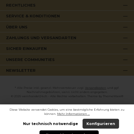
14.5%
RECHTLICHES
SERVICE & KONDITIONEN
ÜBER UNS
ZAHLUNGS UND VERSANDARTEN
SICHER EINKAUFEN
UNSERE COMMUNITIES
NEWSLETTER
* Alle Preise inkl. gesetzl. Mehrwertsteuer zzgl.
Versandkosten
und ggf.
Nachnahmegebühren, wenn nicht anders angegeben.
© 2026 weinhandel24.ch - Alle Rechte vorbehalten. Theme by
ThemeWare®
Diese Website verwendet Cookies, um eine bestmögliche Erfahrung bieten zu
können.
Mehr Informationen ...
Nur technisch notwendige
Konfigurieren