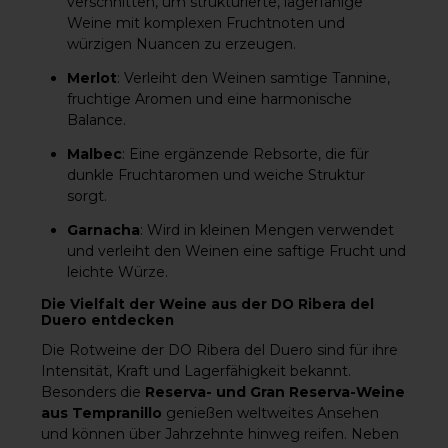
verschnitten, um strukturierte, lagerfähige
Eleganz.Am Gaumen
geschmortem
rlässige Lieferung
zeigt sich der Protos
Rindfleisch, wie
direkt zu Ihnen nach
Weine mit komplexen Fruchtnoten und
Gran Reserva 2014
Entrecôte oder
HauseErleben Sie den
würzigen Nuancen zu erzeugen.
mit kraftvollen, aber
Ossobuco.Lammgeric
Protos 27 - 2019 in der
seidigen Tanninen,
hten, insbesondere
SchweizBestellen Sie
einer wunderbar
Lammkarree mit
den Protos 27 - 2019
Merlot
: Verleiht den Weinen samtige Tannine,
integrierten Säure
mediterranen
bei weinhandel24.ch
fruchtige Aromen und eine harmonische
und einem langen,
Kräutern.Tapas und
und genießen Sie die
tiefen Abgang.Warum
iberischen
Eleganz, Fruchtigkeit
Balance.
den Protos Gran
Spezialitäten, wie
und Vielschichtigkeit
Reserva 2014 wählen?
Chorizo, Manchego
dieses
Malbec
: Eine ergänzende Rebsorte, die für
Dieser Gran Reserva
und Serrano-
außergewöhnlichen
bietet ein exzellentes
dunkle Fruchtaromen und weiche Struktur
Schinken.Wildgericht
Ribera del Duero
Lagerpotenzial, eine
en, wie Hirschragout
Weins. Jetzt verfügbar
sorgt.
beeindruckende Tiefe
oder
– solange der Vorrat
und eine Struktur, die
Rehmedaillons.Dunkl
reicht!Alkoholgehalt:
Garnacha
: Wird in kleinen Mengen verwendet
sowohl Kenner als
er Schokolade mit
14.5%
auch Liebhaber
hohem Kakaoanteil,
und verleiht den Weinen eine saftige Frucht und
großer spanischer
die die Fruchtigkeit
leichte Würze.
Weine
des Weins
begeistert.Besondere
hervorhebt.Auch als
Merkmale:100 %
Solowein überzeugt
Die Vielfalt der Weine aus der DO Ribera del
Tempranillo:
dieser Crianza mit
Duero entdecken
Ausdrucksstark,
seiner harmonischen
intensiv und
Struktur.Bestellen Sie
Die Rotweine der DO Ribera del Duero sind für ihre
elegant.60 Monate
bei weinhandel24.ch
Reifung: Davon 24
– Ihrem Weinhändler
Intensität, Kraft und Lagerfähigkeit bekannt.
Monate in
in der
Besonders die
Reserva- und Gran Reserva-Weine
Eichenfässern und 36
SchweizKostenfreier
Monate
Versand ab einem
aus Tempranillo
genießen weltweites Ansehen
Flaschenreife.Hervorr
Bestellwert von 99
und können über Jahrzehnte hinweg reifen. Neben
agendes
CHFExklusive