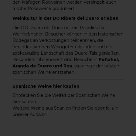
Lagerpotenzial:
Auswahl an
den kräftigen Rotweinen werden vereinzelt auch
Mindestens 20
spanischen
frische Roséweine produziert.
Jahre.Perfekte
Spitzenweinen und
Speisenbegleiter für
weiteren
Weinkultur in der DO Ribera del Duero erleben
den Protos Gran
PremiumweinenZuve
Reserva 2014Dieser
rlässige Lieferung
vielschichtige und
Die DO Ribera del Duero ist ein Paradies für
direkt zu Ihnen nach
elegante Gran
HauseErleben Sie den
Weinliebhaber. Besucher können in den historischen
Reserva passt
Protos Crianza 2016 in
hervorragend
Bodegas an Verkostungen teilnehmen, die
der SchweizBestellen
zu:Hochwertigem
Sie den Protos
beeindruckenden Weingüter erkunden und die
Rindfleisch, wie
Crianza 2016 bei
Entrecôte oder
spektakuläre Landschaft des Duero-Tals genießen.
weinhandel24.ch
gegrilltem
und genießen Sie die
Besonders lohnenswert sind Besuche in
Peñafiel,
Filetsteak.Wildgericht
perfekte Balance aus
en, insbesondere
Aranda de Duero und Roa
, wo einige der besten
Frucht, Holz und
Hirschragout oder
Eleganz dieses
spanischen Weine entstehen.
Lammkarree mit
hochwertigen
Rosmarin.Gereiftem
spanischen Rotweins.
Hartkäse, z. B.
Jetzt verfügbar –
Spanische Weine hier kaufen
Manchego, Comté
solange der Vorrat
oder
reicht!Alkoholgehalt:
Entdecken Sie die Vielfalt der
Spanischen Weine
Parmesan.Dunkler
14.5%
Schokolade mit
hier kaufen
.
hohem Kakaoanteil,
Weitere Weine aus Spanien
finden Sie ebenfalls in
die die Fruchtigkeit
des Weins
unserer Auswahl.
betont.Auch als
Meditationswein oder
Sammlerwein
entwickelt dieser
Gran Reserva über die