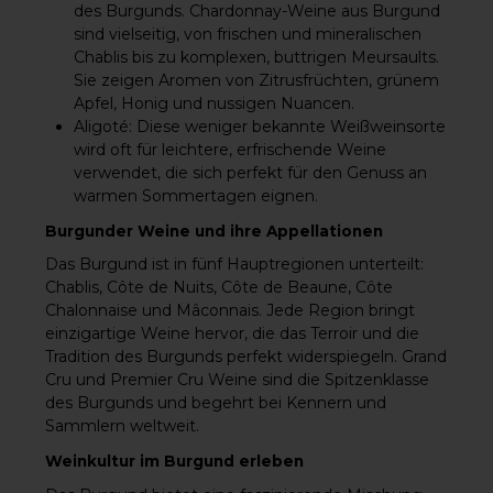
des Burgunds. Chardonnay-Weine aus Burgund
der SchweizBestellen
Sie den Domaine
sind vielseitig, von frischen und mineralischen
Ferret Pouilly-Fuissé
Chablis bis zu komplexen, buttrigen Meursaults.
2020 bei
weinhandel24.ch
Sie zeigen Aromen von Zitrusfrüchten, grünem
und genießen Sie die
Apfel, Honig und nussigen Nuancen.
Frische, Mineralität
und Eleganz dieses
Aligoté
: Diese weniger bekannte Weißweinsorte
exzellenten
wird oft für leichtere, erfrischende Weine
Burgunder-
Weißweins. Jetzt
verwendet, die sich perfekt für den Genuss an
verfügbar – solange
warmen Sommertagen eignen.
der Vorrat
reicht!Alkoholgehalt: 1
3.5%
Burgunder Weine und ihre Appellationen
Das Burgund ist in fünf Hauptregionen unterteilt:
Chablis, Côte de Nuits, Côte de Beaune, Côte
Chalonnaise und Mâconnais. Jede Region bringt
einzigartige Weine hervor, die das Terroir und die
Tradition des Burgunds perfekt widerspiegeln. Grand
Cru und Premier Cru Weine sind die Spitzenklasse
des Burgunds und begehrt bei Kennern und
Sammlern weltweit.
Weinkultur im Burgund erleben