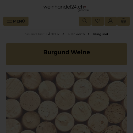
alt springen
MENÜ
Sie sind hier:
LÄNDER
Frankreich
Burgund
Burgund Weine