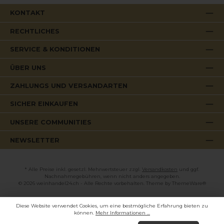
KONTAKT
RECHTLICHES
SERVICE & KONDITIONEN
ÜBER UNS
ZAHLUNGS UND VERSANDARTEN
SICHER EINKAUFEN
UNSERE COMMUNITIES
NEWSLETTER
* Alle Preise inkl. gesetzl. Mehrwertsteuer zzgl.
Versandkosten
und ggf.
Nachnahmegebühren, wenn nicht anders angegeben.
© 2026 weinhandel24.ch - Alle Rechte vorbehalten. Theme by
ThemeWare®
Diese Website verwendet Cookies, um eine bestmögliche Erfahrung bieten zu
können.
Mehr Informationen ...