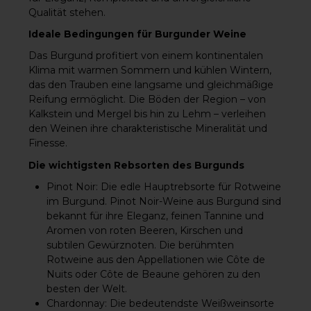
Kalbsmedaillons.Trüff
Qualität stehen.
elgerichten, wie Pasta
mit weißem Trüffel
Ideale Bedingungen für Burgunder Weine
oder cremigem
Risotto.Weichkäse,
Das Burgund profitiert von einem kontinentalen
insbesondere Brie de
Meaux oder gereiftem
Klima mit warmen Sommern und kühlen Wintern,
Comté.Auch als
das den Trauben eine langsame und gleichmäßige
Solowein für
besondere Momente
Reifung ermöglicht. Die Böden der Region – von
überzeugt dieser
Kalkstein und Mergel bis hin zu Lehm – verleihen
Pouilly-Fuissé mit
seiner raffinierten
den Weinen ihre charakteristische Mineralität und
Struktur.Bestellen Sie
Finesse.
bei weinhandel24.ch
– Ihrem Weinhändler
in der
Die wichtigsten Rebsorten des Burgunds
SchweizKostenfreier
Versand ab einem
Pinot Noir
: Die edle Hauptrebsorte für Rotweine
Bestellwert von 99
im Burgund. Pinot Noir-Weine aus Burgund sind
CHFExklusive
Auswahl an
bekannt für ihre Eleganz, feinen Tannine und
hochwertigen
Aromen von roten Beeren, Kirschen und
Burgunder-
Weißweinen und
subtilen Gewürznoten. Die berühmten
weiteren
Rotweine aus den Appellationen wie Côte de
PremiumweinenZuve
rlässige Lieferung
Nuits oder Côte de Beaune gehören zu den
direkt zu Ihnen nach
besten der Welt.
HauseErleben Sie den
Domaine Ferret
Chardonnay
: Die bedeutendste Weißweinsorte
Pouilly-Fuissé 2020 in