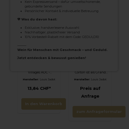
Kein Expressversand – dafür umweltschonende,
gebündelte Sendungen
Persönlicher Kontakt & individuelle Betreuung
💚 Was du davon hast:
Exklusive, handverlesene Auswahl
Nachhaltiger, plastikfreier Versand
10 % Vorbestell-Rabatt mit dem Code: GEDULD10
Louis Jadot
Louis Jadot
⸻
Macon Villages
Corton Grèves
Wein für Menschen mit Geschmack – und Geduld.
AOC - 2020
Grand Cru -
2017
Jetzt entdecken & bewusst genießen!
Entdecken Sie den
Über die Hälfte der
Louis Jadot Mâcon-
Rebfläche von Aloxe-
Villages AOC -
Corton ist als Grand
2020Der Louis Jadot
Cru klassifiziert, die
Hersteller:
Louis Jadot
Hersteller:
Louis Jadot
Mâcon-Villages AOC
berühmten Cortons
2020 ist ein eleganter
gibt es weiß wie rot.
13,84 CHF*
Preis auf
und frischer
Les Grèves ist rot,
Chardonnay aus dem
vollmundig, muskulös
Anfrage
Burgund, Frankreich.
und geschmeidig, ein
Das renommierte
charaktervoller Pinot
In den Warenkorb
Weingut Louis Jadot,
Noir mit
bekannt für seine
beeindruckendem
zum Anfrageformular
klassischen und
Potenzial.Alkoholgeha
terroirgeprägten
lt: 13.0%Allergene und
Weine, bringt mit
Zusatzstoffe: Sulfite
diesem Mâcon-
Villages einen