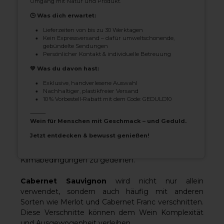
Umgang mit Natur und Produkt.
gebratenem Fleisch, Wild und kräftigem Käse. Er
passt auch gut zu dunkler Schokolade und Desserts,
🕒 Was dich erwartet:
die nicht zu süß sind.
Cabernet-Sauvignon-Weine
Lieferzeiten von bis zu 30 Werktagen
sind für ihr Alterungspotenzial bekannt, wobei die
Kein Expressversand – dafür umweltschonende,
besten Jahrgänge jahrzehntelang gelagert werden
gebündelte Sendungen
Persönlicher Kontakt & individuelle Betreuung
können. Mit zunehmender Reife entwickeln sie
komplexere und nuanciertere Geschmäcker und
💚 Was du davon hast:
Aromen.
Exklusive, handverlesene Auswahl
Nachhaltiger, plastikfreier Versand
Cabernet Sauvignon
ist eine äußerst vielseitige
10 % Vorbestell-Rabatt mit dem Code: GEDULD10
Rebsorte, aus der Weine verschiedener
⸻
Stilrichtungen gekeltert werden können, von leicht
Wein für Menschen mit Geschmack – und Geduld.
und fruchtig bis schwer und tanninhaltig. Diese
Jetzt entdecken & bewusst genießen!
Vielseitigkeit ist auf ihre Fähigkeit zurückzuführen,
in einem breiten Spektrum von Boden- und
Klimabedingungen zu gedeihen.
Cabernet Sauvignon
wird nicht nur allein
verwendet, sondern auch häufig mit anderen
Sorten wie Merlot und Cabernet Franc verschnitten.
Diese Verschnitte können dem Wein Komplexität
und Ausgewogenheit verleihen.