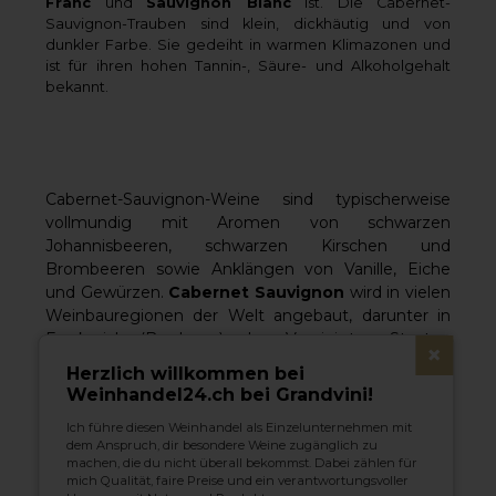
Franc
und
Sauvignon Blanc
ist. Die Cabernet-
Sauvignon-Trauben sind klein, dickhäutig und von
dunkler Farbe. Sie gedeiht in warmen Klimazonen und
ist für ihren hohen Tannin-, Säure- und Alkoholgehalt
bekannt.
Cabernet-Sauvignon-Weine sind typischerweise
vollmundig mit Aromen von schwarzen
Johannisbeeren, schwarzen Kirschen und
Brombeeren sowie Anklängen von Vanille, Eiche
und Gewürzen.
Cabernet Sauvignon
wird in vielen
Weinbauregionen der Welt angebaut, darunter in
Frankreich (Bordeaux), den Vereinigten Staaten
×
(Kalifornien, Washington und Oregon), Italien,
Herzlich willkommen bei
Australien, Chile, Argentinien, Südafrika und
Weinhandel24.ch bei Grandvini!
Neuseeland.
Ich führe diesen Weinhandel als Einzelunternehmen mit
dem Anspruch, dir besondere Weine zugänglich zu
Cabernet Sauvignon
passt gut zu kräftigen und
machen, die du nicht überall bekommst. Dabei zählen für
reichhaltigen Speisen wie gegrilltem oder
mich Qualität, faire Preise und ein verantwortungsvoller