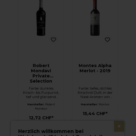
Robert
Montes Alpha
Mondavi
Merlot - 2019
Private
Selection
Zinfandel -
Farbe: dunkles
Farbe: tiefes, dichtes
2019
Kirsch- bis Purpurrot,
Kirschrot Duft: in der
tief und glänzend
Nase Aromen von
Duft: offenes, lebhaft-
reifen roten und
Hersteller:
Robert
Hersteller:
Montes
fruchtiges Bouquet
schwarzen Beeren
Mondavi
mit üppigen Aromen
(besonders
15,44 CHF*
von süß gereiften
Erdbeeren), Kirschen
12,72 CHF*
dunklen Waldbeeren
und feine blumige
(Brombeeren,
Anklänge, die sehr
×
Blaubeeren), pikant
harmonisch mit den
In den Warenkorb
Herzlich willkommen bei
unterlegt mit einem
würzigen Noten der
In den Warenkorb
Hauch von
Reife im Eichenholz,