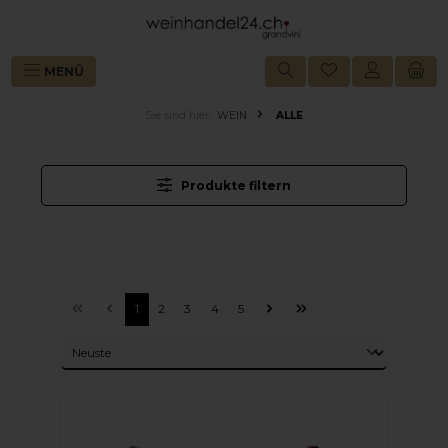
alt springen
MENÜ
Sie sind hier:
WEIN
ALLE
Produkte filtern
1
2
3
4
5