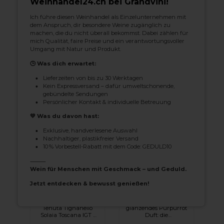
Weinhandel24.ch bei Grandvini!
schwarzem Pfeffer
wie Kaffee, Tabak
Geschmack: am
und Vanille
Ich führe diesen Weinhandel als Einzelunternehmen mit
Gaumen entfaltet sich
verschmelzen
dem Anspruch, dir besondere Weine zugänglich zu
die sanfte Frucht des
Geschmack: am
machen, die du nicht überall bekommst. Dabei zählen für
Bouquets mit
Gaumen saftig,
ausdrucksvollen
vollmundig mit
mich Qualität, faire Preise und ein verantwortungsvoller
Gewürzaromen, die
aromatischer
Umgang mit Natur und Produkt.
bis ins lange Finale
pflaumiger Frucht,
anhalten,
Noten von dunklem
🕒 Was dich erwartet:
wunderschön
Backkakao und
ausgewogen und
samtweich gereiftem
Lieferzeiten von bis zu 30 Werktagen
sehr verführerisch
Tannin, das dem
Kein Expressversand – dafür umweltschonende,
mit lebendiger Säure,
Wein die mollig sanfte
gebündelte Sendungen
sanftem Tannin und
Textur und ein langes,
Persönlicher Kontakt & individuelle Betreuung
einer feinen Süße im
elegantes, seidiges
NachhallAlkoholgeha
Finale
💚 Was du davon hast:
lt: 13.0%Allergene und
verleihtAlkoholgehalt:
Zusatzstoffe: Sulfite
14.0%Allergene und
Exklusive, handverlesene Auswahl
Zusatzstoffe: Sulfite
Nachhaltiger, plastikfreier Versand
10 % Vorbestell-Rabatt mit dem Code: GEDULD10
⸻
Tenuta
Montes Purple
Wein für Menschen mit Geschmack – und Geduld.
Tignanello
Angel - 2018
Solaia Toscana
Jetzt entdecken & bewusst genießen!
IGT - 2018
Entdecken Sie den
Farbe: tiefes,
Tenuta Tignanello
glänzendes Purpurrot
Solaia Toscana IGT -
Duft: die
2018Der Tenuta
unterschiedlichen