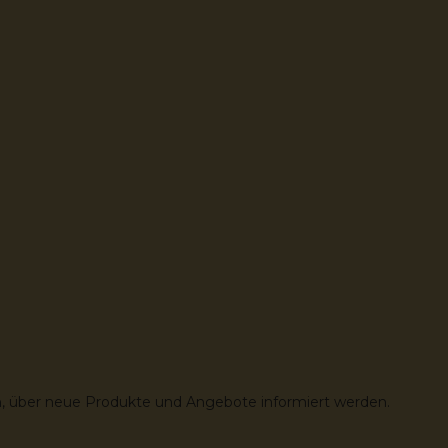
des Terroirs von Stellenbosch meisterhaft zum
Ausdruck bringt.Alkoholgehalt: 14.0%Allergene und
Zusatzstoffe: Sulfite
in, über neue Produkte und Angebote informiert werden.