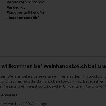
Rebsorten:
Zinfandel
Farbe:
rot
Flaschengröße:
0,75l
Flaschenanzahl:
1
h willkommen bei Weinhandel24.ch bei Gra
iesen Weinhandel als Einzelunternehmen mit dem Anspruch, dir
glich zu machen, die du nicht überall bekommst. Dabei zählen 
aire Preise und ein verantwortungsvoller Umgang mit Natur und P
 erwartet:
eiten von bis zu 30 Werktagen