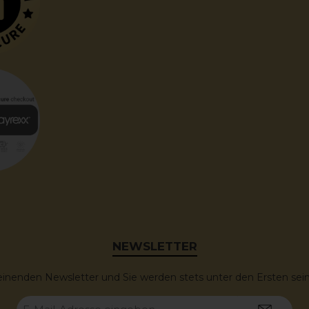
2020Dieser edle Supertuscan passt hervorragend
zu:Gegrilltem oder geschmortem Rindfleisch, z. B.
Filet Mignon, Chateaubriand oder Bistecca
Fiorentina.Wildgerichten wie Hirschragout oder
Lammkarree mit Kräuterkruste.Trüffelgerichten,
insbesondere Pasta mit schwarzem Trüffel oder
Risotto.Gereiftem Käse, z. B. Pecorino, Parmesan
oder Gruyère.Auch als Solist oder Meditationswein
bietet der Il Pino di Biserno 2020 ein
unvergleichliches Genusserlebnis.Bestellen Sie bei
weinhandel24.ch – Ihrem Weinhändler in der
SchweizKostenfreier Versand ab einem Bestellwert
von 99 CHFExklusive Auswahl an Supertuscans und
weiteren PremiumweinenZuverlässige Lieferung
direkt zu Ihnen nach HauseErleben Sie den Il Pino
di Biserno 2020 in der SchweizBestellen Sie den Il
Pino di Biserno 2020 bei weinhandel24.ch und
genießen Sie die Tiefe, Eleganz und
außergewöhnliche Finesse dieses Supertuscans aus
Bolgheri. Jetzt verfügbar – solange der Vorrat
NEWSLETTER
reicht!Alkoholgehalt: 14.5%
einenden Newsletter und Sie werden stets unter den Ersten se
E-