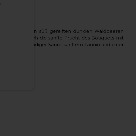
n
ppigen Aromen von süß gereiften dunklen Waldbeeren
entfaltet sich die sanfte Frucht des Bouquets mit
isch mit lebendiger Säure, sanftem Tannin und einer