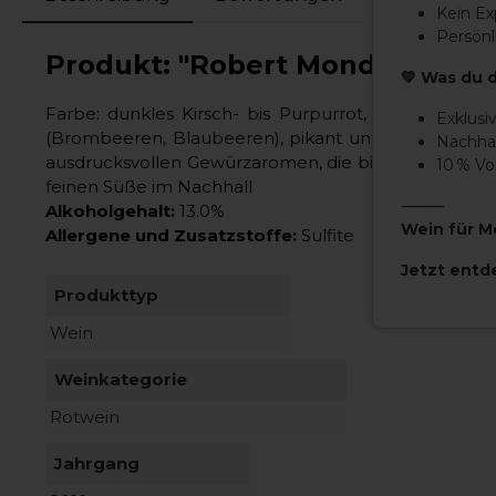
Kein E
Persönl
Produkt: "Robert Mondavi Privat
💚 Was du 
Farbe: dunkles Kirsch- bis Purpurrot, tief und gl
Exklusi
(Brombeeren, Blaubeeren), pikant unterlegt mit e
Nachhal
ausdrucksvollen Gewürzaromen, die bis ins lange Fi
10 % V
feinen Süße im Nachhall
⸻
Alkoholgehalt:
13.0%
Wein für M
Allergene und Zusatzstoffe:
Sulfite
Jetzt entd
Produkttyp
Wein
Weinkategorie
Rotwein
Jahrgang