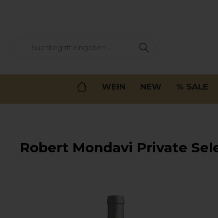
springen
Zur Hauptnavigation springen
WEIN
NEW
% SALE
Robert Mondavi Private Sele
Bildergalerie überspringen