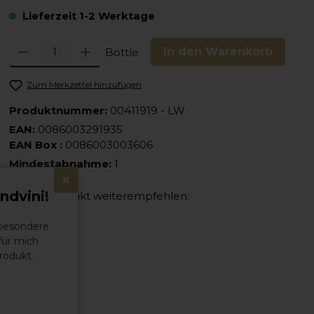
Lieferzeit 1-2 Werktage
Produkt Anzahl: Gib den gewünschten Wert ein oder benutze die Schaltfläc
In den Warenkorb
Bottle
Zum Merkzettel hinzufügen
Produktnummer:
00411919 - LW
EAN:
0086003291935
EAN Box :
0086003003606
Mindestabnahme:
1
×
ndvini!
Dieses Produkt weiterempfehlen:
 besondere
für mich
rodukt.