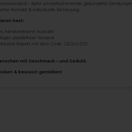
xpressversand – dafür umweltschonende, gebündelte Sendunge
icher Kontakt & individuelle Betreuung
e Selection Zinfandel - 2019"
davon hast:
änzend Duft: offenes, lebhaft-fruchtiges Bouquet mit ü
ve, handverlesene Auswahl
inem Hauch von schwarzem Pfeffer Geschmack: am Gaumen 
tiger, plastikfreier Versand
nale anhalten, wunderschön ausgewogen und sehr verführer
orbestell-Rabatt mit dem Code: GEDULD10
enschen mit Geschmack – und Geduld.
ecken & bewusst genießen!