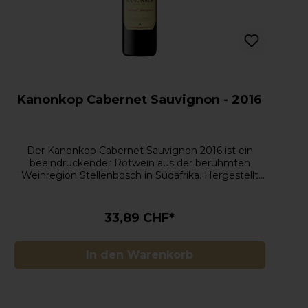
Kanonkop Cabernet Sauvignon - 2016
Der Kanonkop Cabernet Sauvignon 2016 ist ein
beeindruckender Rotwein aus der berühmten
Weinregion Stellenbosch in Südafrika. Hergestellt
vom angesehenen Kanonkop Weingut, besteht
dieser Jahrgang zu 100% aus Cabernet Sauvignon,
einer Rebsorte, die für ihre kraftvollen Aromen und
33,89 CHF*
ihre außergewöhnliche Struktur geschätzt wird.
Dieser Jahrgang zeigt die Expertise des Weinguts
in der Produktion von Weinen, die sowohl
In den Warenkorb
Reifepotenzial als auch Genussreife im jungen Alter
bieten.Im Glas präsentiert sich der Kanonkop
Cabernet Sauvignon 2016 in einem tiefen Rubinrot.
Die Nase wird von intensiven Aromen von