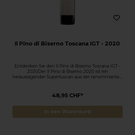
Il Pino di Biserno Toscana IGT - 2020
Entdecken Sie den Il Pino di Biserno Toscana IGT -
2020Der Il Pino di Biserno 2020 ist ein
herausragender Supertuscan aus der renommierten
Toskana, Italien. Produziert vom Weingut Tenuta di
Biserno, das von Marchese Lodovico Antinori
gegründet wurde, ist dieser elegante Rotwein der
48,95 CHF*
„kleine Bruder“ des ikonischen Biserno. Der 2020er
Jahrgang präsentiert sich mit einer
beeindruckenden Balance zwischen Frucht,
In den Warenkorb
Struktur und Eleganz und spiegelt das
außergewöhnliche Terroir von Bolgheri
wider.Aromen des Il Pino di Biserno 2020: Kraftvoll
und RaffiniertDieser außergewöhnliche