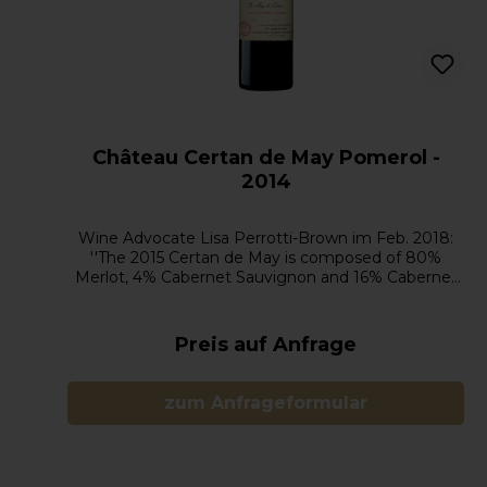
Château Certan de May Pomerol -
2014
Wine Advocate Lisa Perrotti-Brown im Feb. 2018:
''The 2015 Certan de May is composed of 80%
Merlot, 4% Cabernet Sauvignon and 16% Cabernet
Franc, displaying a medium garnet-purple color and
nose of warm red cherries, mulberries, crushed red
and black plums and raspberry leaves with nuances
Preis auf Anfrage
of wild thyme, dried roses, cloves and eucalypt.
Medium to full-bodied and boasting great harmony
in the mouth, the palate delivers loads of red and
zum Anfrageformular
black fruit layers interspersed with floral and herb
accents and framed by a firm, ripe, fine-grained
backbone, finishing with wonderful length and
freshness.''Alkoholgehalt: 13.0%Allergene und