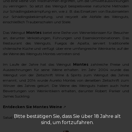
und eine Reihe von Maßnahmen ergriffen, um die Umweltauswirkungen
zu verringern. So setzt das Weingut beispielsweise natürliche Methoden
zur Schädlingsbekämpfung ein, wie z. B. das Einsetzen von Raubinsekten
zur Schädlingsbekämpfung, und recycelt alle Abfälle des Weinguts,
einschließlich Traubenschalen und Stiele.
Das Weingut
Montes
bietet eine Reihe von Weinerlebnissen für Besucher
an, darunter Verkostungen, Führungen und Essenskombinationen. Das
Restaurant des Weinguts, Fuegos de Apalta, serviert traditionelle
chilenische Küche und verfügt über eine umfangreiche Weinkarte, auf der
die Weine des Weinguts Montes vertreten sind.
Im Laufe der Jahre hat das Weingut
Montes
zahlreiche Preise und
Auszeichnungen für seine Weine erhalten. Im Jahr 2004 wurde das
Weingut von der Zeitschrift Wine & Spirits zum Weingut des Jahres
ernannt, und 2014 wurde Aurelio Montes von derselben Zeitschrift zum
Winzer des Jahres gekürt. Die Weine des Weinguts haben auch hohe
Bewertungen von Weinkritikern erhalten, darunter Robert Parker und
James Suckling.
Entdecken Sie Montes Weine
↗
Bitte bestätigen Sie, dass Sie über 18 Jahre alt
Salud ! 🍷
sind, um fortzufahren.
Produktgalerie überspringen