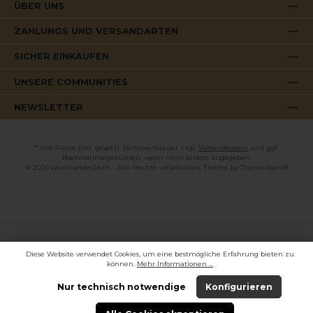
ÜBER UNS
ZAHLUNGS UND VERSANDARTEN
SICHER EINKAUFEN
UNSERE COMMUNITIES
NEWSLETTER
* Alle Preise inkl. gesetzl. Mehrwertsteuer zzgl.
Versandkosten
und ggf.
Nachnahmegebühren, wenn nicht anders angegeben.
© 2026 weinhandel24.ch - Alle Rechte vorbehalten. Theme by
ThemeWare®
Diese Website verwendet Cookies, um eine bestmögliche Erfahrung bieten zu
können.
Mehr Informationen ...
Nur technisch notwendige
Konfigurieren