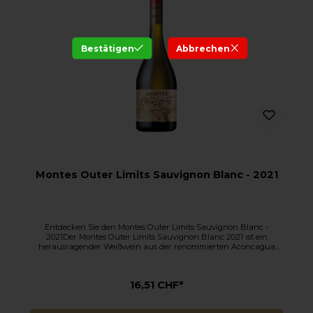
Bestätigen
Abbrechen
Montes Outer Limits Sauvignon Blanc - 2021
Entdecken Sie den Montes Outer Limits Sauvignon Blanc -
2021Der Montes Outer Limits Sauvignon Blanc 2021 ist ein
herausragender Weißwein aus der renommierten Aconcagua
Costa-Region, Chile. Hergestellt vom Weingut Montes, das für seine
innovative Herangehensweise und die Nutzung einzigartiger
Terroirs bekannt ist, verkörpert dieser Sauvignon Blanc die
16,51 CHF*
frische, lebendige und mineralische Charakteristik der
Küstenregion.Aromen des Montes Outer Limits Sauvignon Blanc
2021: Frisch und IntensivDieser Sauvignon Blanc beeindruckt mit