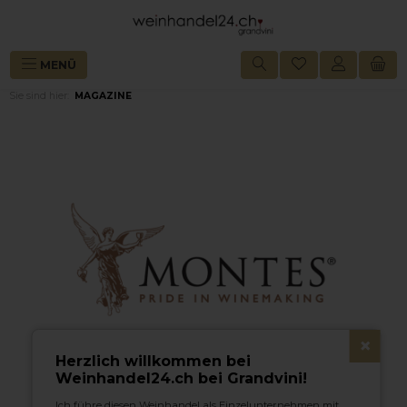
alt springen
MENÜ
Sie sind hier:
MAGAZINE
×
Herzlich willkommen bei
Weinhandel24.ch bei Grandvini!
Ich führe diesen Weinhandel als Einzelunternehmen mit