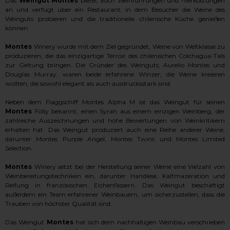
Das
Weingut
Montes
bietet auch Weinführungen und -verkostungen
an und verfügt über ein Restaurant, in dem Besucher die Weine des
Weinguts probieren und die traditionelle chilenische Küche genießen
können.
Montes
Winery wurde mit dem Ziel gegründet, Weine von Weltklasse zu
produzieren, die das einzigartige Terroir des chilenischen Colchagua-Tals
zur Geltung bringen. Die Gründer des Weinguts, Aurelio Montes und
Douglas Murray, waren beide erfahrene Winzer, die Weine kreieren
wollten, die sowohl elegant als auch ausdrucksstark sind.
Neben dem Flaggschiff Montes Alpha M ist das Weingut für seinen
Montes
Folly bekannt, einen Syrah aus einem einzigen Weinberg, der
zahlreiche Auszeichnungen und hohe Bewertungen von Weinkritikern
erhalten hat. Das Weingut produziert auch eine Reihe anderer Weine,
darunter Montes Purple Angel, Montes Twins und Montes Limited
Selection.
Montes
Winery setzt bei der Herstellung seiner Weine eine Vielzahl von
Weinbereitungstechniken ein, darunter Handlese, Kaltmazeration und
Reifung in französischen Eichenfässern. Das Weingut beschäftigt
außerdem ein Team erfahrener Weinbauern, um sicherzustellen, dass die
Trauben von höchster Qualität sind.
Das Weingut
Montes
hat sich dem nachhaltigen Weinbau verschrieben