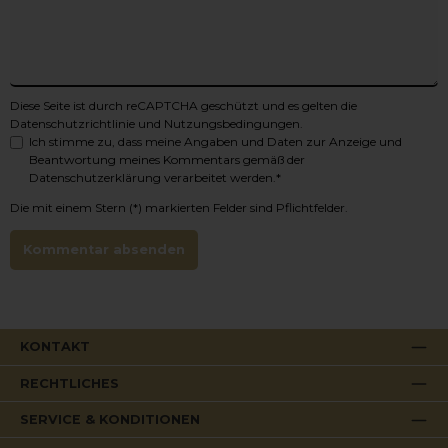
Lieferung direkt zu Ihnen nach HauseErleben Sie den Montes
Outer Limits Sauvignon Blanc 2021 in der SchweizBestellen Sie
den Montes Outer Limits Sauvignon Blanc 2021 bei
weinhandel24.ch und genießen Sie die Frische, Eleganz und
Vielseitigkeit dieses außergewöhnlichen chilenischen Weißweins.
Jetzt verfügbar – solange der Vorrat reicht!Alkoholgehalt: 13.5%
Diese Seite ist durch reCAPTCHA geschützt und es gelten die
Datenschutzrichtlinie
und
Nutzungsbedingungen
.
Ich stimme zu, dass meine Angaben und Daten zur Anzeige und
Beantwortung meines Kommentars gemäß der
Datenschutzerklärung
verarbeitet werden.*
Die mit einem Stern (*) markierten Felder sind Pflichtfelder.
Kommentar absenden
KONTAKT
RECHTLICHES
SERVICE & KONDITIONEN