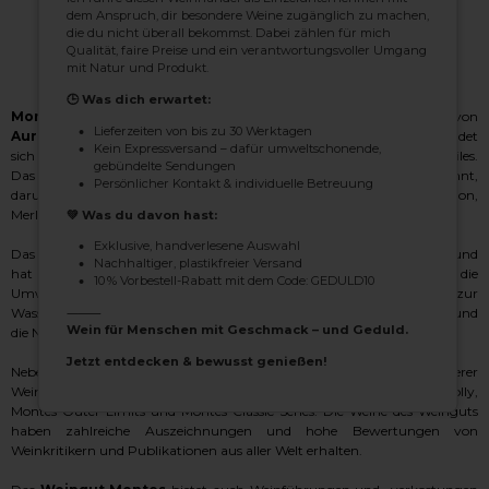
dem Anspruch, dir besondere Weine zugänglich zu machen,
die du nicht überall bekommst. Dabei zählen für mich
Montes
Qualität, faire Preise und ein verantwortungsvoller Umgang
mit Natur und Produkt.
🕒 Was dich erwartet:
Montes
Winery ist ein angesehenes chilenisches Weingut, das 1988 von
Lieferzeiten von bis zu 30 Werktagen
Aurelio Montes
und
Douglas Murray
gegründet wurde. Es befindet
Kein Expressversand – dafür umweltschonende,
sich im
Colchagua-Tal
, einer der renommiertesten Weinregionen Chiles.
gebündelte Sendungen
Das Weingut ist für die Herstellung von Qualitätsweinen bekannt,
Persönlicher Kontakt & individuelle Betreuung
darunter der
Montes Alpha M
, ein Verschnitt aus Cabernet Sauvignon,
Merlot, Cabernet Franc und Petit Verdot.
💚 Was du davon hast:
Exklusive, handverlesene Auswahl
Das Weingut
Montes
setzt sich für einen nachhaltigen Weinbau ein und
Nachhaltiger, plastikfreier Versand
hat verschiedene Praktiken eingeführt, um die Auswirkungen auf die
10 % Vorbestell-Rabatt mit dem Code: GEDULD10
Umwelt zu verringern, wie z. B. die Tropfbewässerung zur
Wassereinsparung, die Kompostierung von Abfällen aus der Kellerei und
⸻
Wein für Menschen mit Geschmack – und Geduld.
die Nutzung erneuerbarer Energiequellen.
Jetzt entdecken & bewusst genießen!
Neben dem
Montes Alpha M
stellt das Weingut eine Reihe weiterer
Weine her, darunter Montes Alpha Cabernet Sauvignon, Montes Folly,
Montes Outer Limits und Montes Classic Series. Die Weine des Weinguts
haben zahlreiche Auszeichnungen und hohe Bewertungen von
Weinkritikern und Publikationen aus aller Welt erhalten.