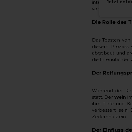
Jetzt entd
intensive Vanille
von Gewürzen und
Die Rolle des 
Das Toasten von E
diesem Prozess 
abgebaut und aro
die Intensität der
Der Reifungspr
Während der Reif
statt. Der
Wein
in
ihm Tiefe und Ko
verbessert sein
Zedernholz ein.
Der Einfluss d