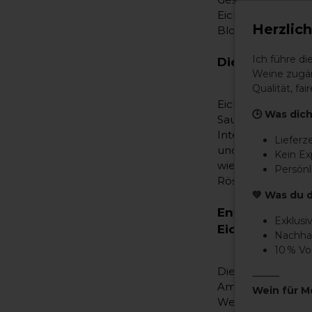
Eichenfässer bis
Herzlic
Blog den fesselnd
Ich führe d
Die Bedeutung 
Weine zugän
Qualität, f
Eichenholzfässer
🕒 Was dich
Sauerstoffaustaus
Interaktion werd
Lieferz
und seinen Gesc
Kein E
wie Vanillin un
Persönl
Röstaromen verle
💚 Was du 
Entschlüsse
Exklusi
Eichenfässern
Nachhal
10 % V
Die Winzer wähle
⸻
Amerikanische Ei
Wein für M
Wein jeweils unt