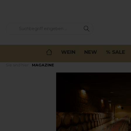
springen
Zur Hauptnavigation springen
WEIN
NEW
% SALE
Sie sind hier:
MAGAZINE