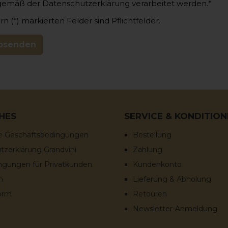
gemäß der
Datenschutzerklärung
verarbeitet werden.*
n (*) markierten Felder sind Pflichtfelder.
bsenden
HES
SERVICE & KONDITIO
e Geschäftsbedingungen
Bestellung
zerklärung Grandvini
Zahlung
ingungen für Privatkunden
Kundenkonto
m
Lieferung & Abholung
orm
Retouren
Newsletter-Anmeldung