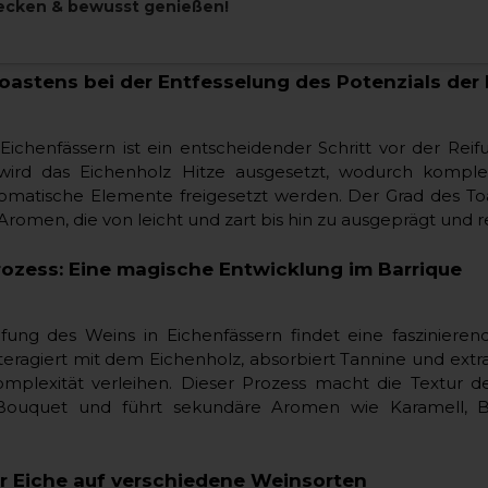
ecken & bewusst genießen!
- und Kokosnussaromen mit sich, während französische Eic
 Toast beisteuert.
Toastens bei der Entfesselung des Potenzials der
ichenfässern ist ein entscheidender Schritt vor der Reif
wird das Eichenholz Hitze ausgesetzt, wodurch kompl
matische Elemente freigesetzt werden. Der Grad des Toa
 Aromen, die von leicht und zart bis hin zu ausgeprägt und r
ozess: Eine magische Entwicklung im Barrique
ung des Weins in Eichenfässern findet eine faszinieren
teragiert mit dem Eichenholz, absorbiert Tannine und extr
mplexität verleihen. Dieser Prozess macht die Textur d
 Bouquet und führt sekundäre Aromen wie Karamell,
er Eiche auf verschiedene Weinsorten