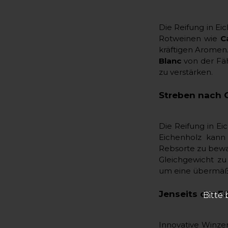
Die Reifung in Ei
Rotweinen wie
C
kräftigen Aromen
Blanc
von der Fäh
zu verstärken.
Streben nach 
Die Reifung in E
Eichenholz kann
Rebsorte zu bewah
Gleichgewicht zu
um eine übermäßi
Jenseits der F
Bitte 
Innovative Winze