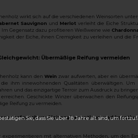
chenholz wirkt sich auf die verschiedenen Weinsorten unters
abernet Sauvignon
und
Merlot
verleiht die Eiche Strukt
. Im Gegensatz dazu profitieren Weißweine wie
Chardonn
igkeit der Eiche, ihnen Cremigkeit zu verleihen und die Fr
Gleichgewicht: Übermäßige Reifung vermeiden
ichenholz kann den
Wein
zwar aufwerten, aber ein übermä
 die ihm innewohnenden Qualitäten überwältigen. Um di
ren und das einzigartige Terroir zum Ausdruck zu bringen, i
 erreichen. Geschickte Winzer überwachen den Reifungspr
ge Reifung zu vermeiden.
ässer erforschen: Eichenalternativen und kreativ
bestätigen Sie, dass Sie über 18 Jahre alt sind, um fortzu
r experimentieren mit alternativen Methoden, um den Einf