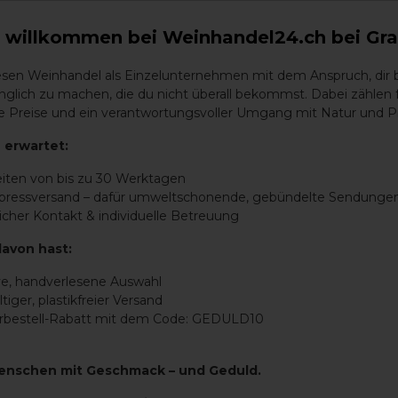
 hin zu den transformativen Effekten während der Reifung
h willkommen bei Weinhandel24.ch bei Gra
en Einfluss der Eiche auf den Wein.
iesen Weinhandel als Einzelunternehmen mit dem Anspruch, dir
von Eichenholz bei der Weinherstellung versteh
glich zu machen, die du nicht überall bekommst. Dabei zählen 
aire Preise und ein verantwortungsvoller Umgang mit Natur und P
 werden aufgrund ihrer porösen Beschaffenheit, die ein
 erwartet:
ch ermöglicht, für die Reifung von Wein bevorzugt. Durch
en dem Wein subtile Veränderungen verliehen, die seine T
eiten von bis zu 30 Werktagen
hmack verbessern. Außerdem enthält Eichenholz natürli
xpressversand – dafür umweltschonende, gebündelte Sendunge
d Tannine, die dem Wein köstliche Aromen wie Vani
icher Kontakt & individuelle Betreuung
ihen.
davon hast:
lung der kritischen Entscheidung bei der
ve, handverlesene Auswahl
tiger, plastikfreier Versand
orbestell-Rabatt mit dem Code: GEDULD10
n die Eichenfässer sorgfältig nach Eichenarten und ih
che und französische Eiche sind zwei häufig verwendet
enschen mit Geschmack – und Geduld.
erschiedliche Eigenschaften verleihen. Amerikanische