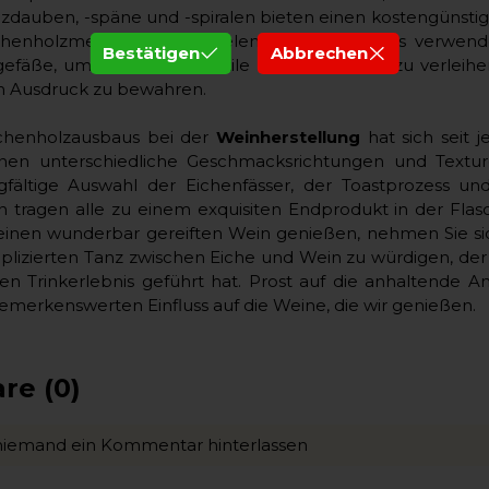
zdauben, -späne und -spiralen bieten einen kostengünstig
henholzmerkmale zu erzielen. Darüber hinaus verwend
Bestätigen
Abbrechen
efäße, um dem Wein subtile Eichennuancen zu verleihen
en Ausdruck zu bewahren.
ichenholzausbaus bei der
Weinherstellung
hat sich seit 
nen unterschiedliche Geschmacksrichtungen und Textur
gfältige Auswahl der Eichenfässer, der Toastprozess un
n tragen alle zu einem exquisiten Endprodukt in der Flas
einen wunderbar gereiften Wein genießen, nehmen Sie 
lizierten Tanz zwischen Eiche und Wein zu würdigen, der 
n Trinkerlebnis geführt hat. Prost auf die anhaltende An
emerkenswerten Einfluss auf die Weine, die wir genießen.
e (0)
niemand ein Kommentar hinterlassen