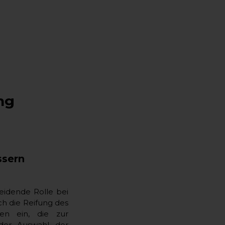
ng
ssern
eidende Rolle bei
h die Reifung des
ten ein, die zur
 der Auswahl der