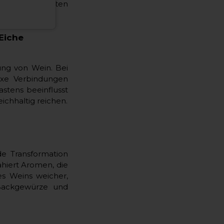
he subtilere Noten
 Eiche
ung von Wein. Bei
exe Verbindungen
stens beeinflusst
eichhaltig reichen.
de Transformation
ahiert Aromen, die
es Weins weicher,
 Backgewürze und