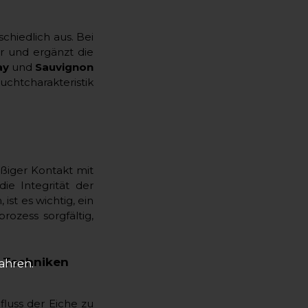
chiedlich aus. Bei
ur und ergänzt die
ay
und
Sauvignon
uchtcharakteristik
ßiger Kontakt mit
e Integrität der
st es wichtig, ein
ozess sorgfältig,
e Techniken
fahren.
luss der Eiche zu