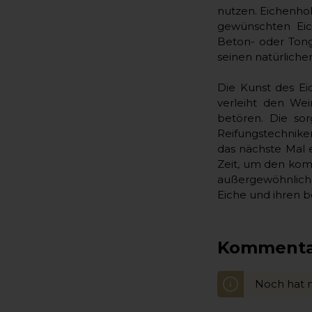
nutzen. Eichenhol
gewünschten Eic
Beton- oder Tong
seinen natürlich
Die Kunst des E
verleiht den Wei
betören. Die sor
Reifungstechnike
das nächste Mal 
Zeit, um den komp
außergewöhnliche
Eiche und ihren b
Kommentar
Noch hat 