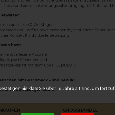
glich zu machen, die du nicht überall bekommst. Dabei zählen 
aire Preise und ein verantwortungsvoller Umgang mit Natur und P
 erwartet:
eiten von bis zu 30 Werktagen
xpressversand – dafür umweltschonende, gebündelte Sendunge
icher Kontakt & individuelle Betreuung
HES
SERVICE & KONDITIO
davon hast:
e Geschäftsbedingungen
Bestellung
ve, handverlesene Auswahl
zerklärung Grandvini
Zahlung
tiger, plastikfreier Versand
ingungen für Privatkunden
Kundenkonto
orbestell-Rabatt mit dem Code: GEDULD10
m
Lieferung & Abholung
orm
Retouren
enschen mit Geschmack – und Geduld.
Newsletter-Anmeldung
bestätigen Sie, dass Sie über 18 Jahre alt sind, um fortzu
ecken & bewusst genießen!
INKAUFEN
GROSSHANDEL