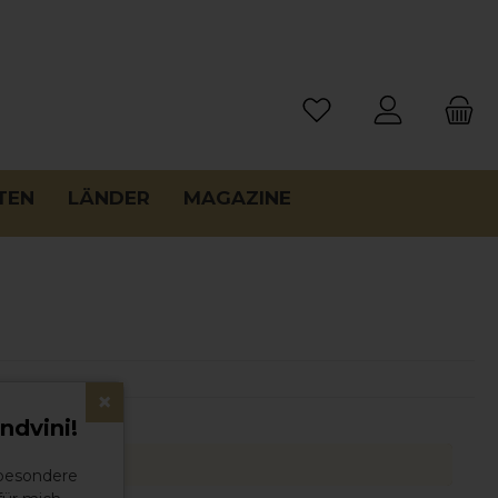
TEN
LÄNDER
MAGAZINE
×
ndvini!
 besondere