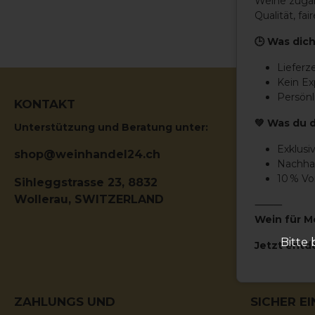
Weine zugän
Qualität, f
🕒 Was dich
Lieferz
Kein E
Persönl
KONTAKT
RECHTLIC
💚 Was du 
Unterstützung und Beratung unter:
Allgemein
Exklusi
Datenschut
shop@weinhandel24.ch
Nachhal
Lieferbed
10 % V
Sihleggstrasse 23, 8832
Impressu
Wollerau, SWITZERLAND
⸻
Kontakt F
Wein für M
Bitte 
Jetzt entd
ZAHLUNGS UND
SICHER E