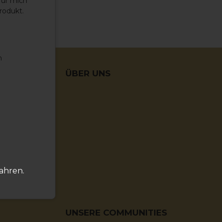
für mich
rodukt.
n
NEN
ÜBER UNS
fahren.
UNSERE COMMUNITIES