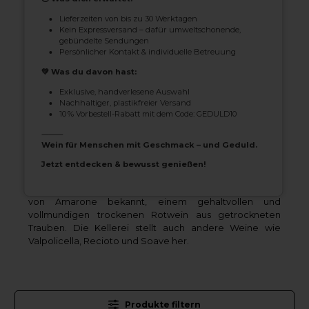
Lieferzeiten von bis zu 30 Werktagen
Kein Expressversand – dafür umweltschonende,
gebündelte Sendungen
Persönlicher Kontakt & individuelle Betreuung
Allegrini - Entdecken Sie die Weine
💚 Was du davon hast:
und Werte des Allegrini Weinguts
Exklusive, handverlesene Auswahl
Nachhaltiger, plastikfreier Versand
Das Weingut Allegrini ist eine bekannte italienische
10 % Vorbestell-Rabatt mit dem Code: GEDULD10
Weinkellerei in der Region Valpolicella in Venetien,
⸻
Italien. Das Weingut wurde 1960 von Giovanni Allegrini
Wein für Menschen mit Geschmack – und Geduld.
gegründet und wird heute von seinen drei Kindern
geführt: Franco, Marilisa und Walter.
Jetzt entdecken & bewusst genießen!
Das Weingut Allegrini ist vor allem für die Herstellung
von Amarone bekannt, einem gehaltvollen und
vollmundigen trockenen Rotwein aus getrockneten
Trauben. Die Kellerei stellt auch andere Weine wie
Valpolicella, Recioto und Soave her.
Produkte filtern