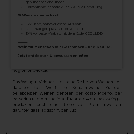
gebündelte Sendungen
Persönlicher Kontakt & individuelle Betreuung
💚 Was du davon hast:
Exklusive, handverlesene Auswahl
Velenosi - Eine Familiengeschichte
Nachhaltiger, plastikfreier Versand
von exzellenter Weinherstellung
10 % Vorbestell-Rabatt mit dem Code: GEDULD10
⸻
Wein für Menschen mit Geschmack – und Geduld.
Das Weingut Velenosi ist eine italienische Weinkellerei in
der Region Marken in Mittelitalien. Das Weingut wurde
Jetzt entdecken & bewusst genießen!
1984 von Angela und Ercole Velenosi gegründet und hat
sich seitdem zu einem der führenden Weingüter der
Region entwickelt.
Das Weingut Velenosi stellt eine Reihe von Weinen her,
darunter Rot-, Weiß- und Schaumweine. Zu den
beliebtesten Weinen gehören der Rosso Piceno, der
Passerina und der Lacrima di Morro d'Alba. Das Weingut
produziert auch eine Reihe von Premiumweinen,
darunter das Flaggschiff, den Ludi.