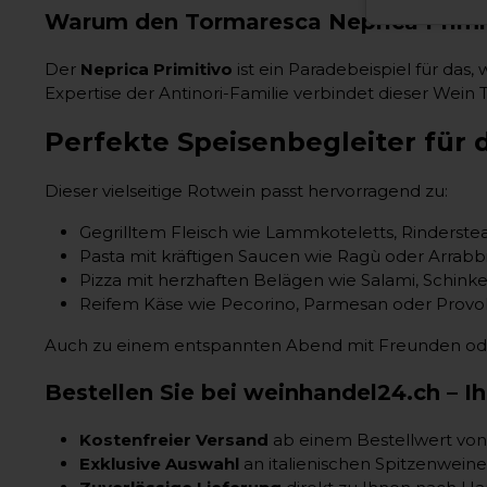
Warum den Tormaresca Neprica Primi
Der
Neprica Primitivo
ist ein Paradebeispiel für das
Expertise der Antinori-Familie verbindet dieser Wei
Perfekte Speisenbegleiter für 
Dieser vielseitige Rotwein passt hervorragend zu:
Gegrilltem Fleisch wie Lammkoteletts, Rinderste
Pasta mit kräftigen Saucen wie Ragù oder Arrabbi
Pizza mit herzhaften Belägen wie Salami, Schinke
Reifem Käse wie Pecorino, Parmesan oder Provo
Auch zu einem entspannten Abend mit Freunden oder
Bestellen Sie bei weinhandel24.ch – I
Kostenfreier Versand
ab einem Bestellwert vo
Exklusive Auswahl
an italienischen Spitzenwei