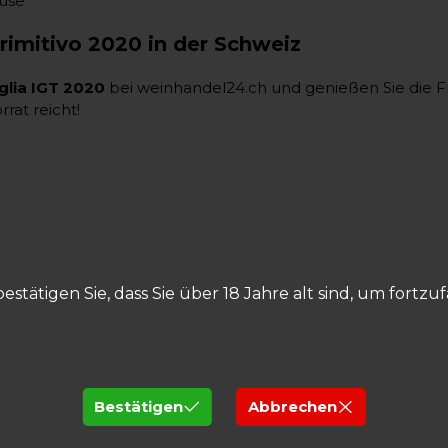
ause
rimitivo 2020 in der Schweiz
glia IGT 2020
bei weinhandel24.ch und genießen Sie die Fru
rat reicht!
bestätigen Sie, dass Sie über 18 Jahre alt sind, um fortzu
Bestätigen
Abbrechen