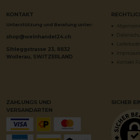
bietet.Im Glas erscheint der Cà Maiol Negresco in
einem intensiven Rubinrot. Die Nase wird von reifen
KONTAKT
RECHTLIC
roten Früchten wie Kirschen und Pflaumen
dominiert, die von feinen Gewürznoten und einem
Unterstützung und Beratung unter:
Allgemein
Hauch von Vanille und Schokolade begleitet
werden. Am Gaumen zeigt sich der Wein
Datenschut
shop@weinhandel24.ch
vollmundig, mit weichen Tanninen und einer
ausgewogenen Säure, die ihm eine wunderbare
Lieferbed
Sihleggstrasse 23, 8832
Frische verleiht. Der Abgang ist langanhaltend und
Impressu
harmonisch.Dieser Negresco passt hervorragend zu
Wollerau, SWITZERLAND
gegrilltem Fleisch, Wildgerichten, Pasta mit
Kontakt F
kräftigen Saucen und gereiftem Käse. Er ist der
ideale Begleiter für festliche Mahlzeiten oder
gemütliche Abende.Entdecken Sie den Cà Maiol
Negresco Vino Rosso 2017 in unserem Online-Shop
in Wollerau, Kanton Schwyz, Schweiz, und genießen
Sie die Eleganz und Raffinesse eines exzellenten
Rotweins aus der Lugana-Region.-----Le Cà Maiol
ZAHLUNGS UND
SICHER E
Negresco Vino Rosso 2017 est un vin rouge élégant
VERSANDARTEN
et complexe, issu de la magnifique région du
Lugana, au sud du lac de Garde, en Italie. Produit
par le prestigieux domaine Cà Maiol, ce vin est un
assemblage de Groppello, Marzemino, Sangiovese
et Barbera, ce qui lui confère une structure riche et
des arômes profonds.Le millésime 2017 est