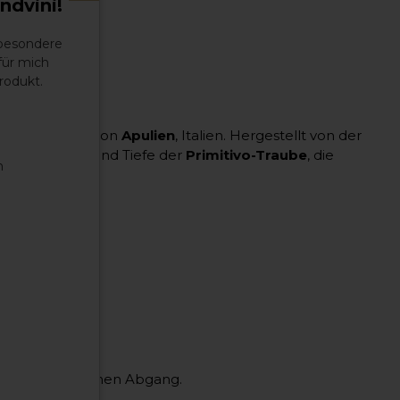
ndvini!
 besondere
für mich
rodukt.
er sonnigen Region
Apulien
, Italien. Hergestellt von der
 Authentizität und Tiefe der
Primitivo-Traube
, die
n
en.
gen, harmonischen Abgang.