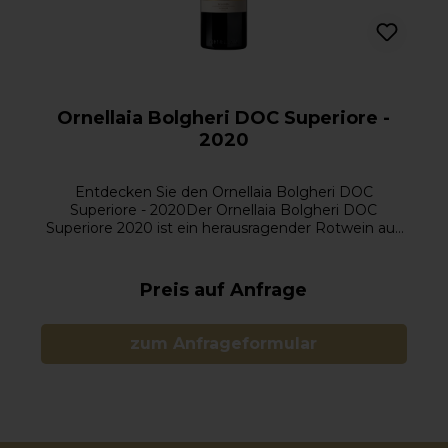
Ornellaia Bolgheri DOC Superiore -
2020
Entdecken Sie den Ornellaia Bolgheri DOC
Superiore - 2020Der Ornellaia Bolgheri DOC
Superiore 2020 ist ein herausragender Rotwein aus
der prestigeträchtigen Region Bolgheri, Toskana,
Italien. Produziert vom legendären Weingut
Ornellaia, gilt dieser Supertuscan als einer der
Preis auf Anfrage
besten und luxuriösesten Weine der Welt. Der
Jahrgang 2020 präsentiert sich mit
außergewöhnlicher Tiefe, Balance und Eleganz und
zum Anfrageformular
repräsentiert die Philosophie des Weinguts: Qualität
ohne Kompromisse.Aromen des Ornellaia Bolgheri
DOC Superiore 2020: Komplex und RaffiniertDieser
Premiumwein fasziniert mit einem komplexen und
intensiven Aromenspektrum:Dunkle Früchte wie
Brombeeren, schwarze Johannisbeeren und