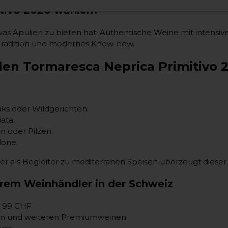
tivo 2020 wählen?
, was Apulien zu bieten hat: Authentische Weine mit inten
n Tradition und modernes Know-how.
den Tormaresca Neprica Primitivo 
aks oder Wildgerichten.
ata.
n oder Pilzen.
lone.
 als Begleiter zu mediterranen Speisen überzeugt dieser
hrem Weinhändler in der Schweiz
n 99 CHF
nen und weiteren Premiumweinen