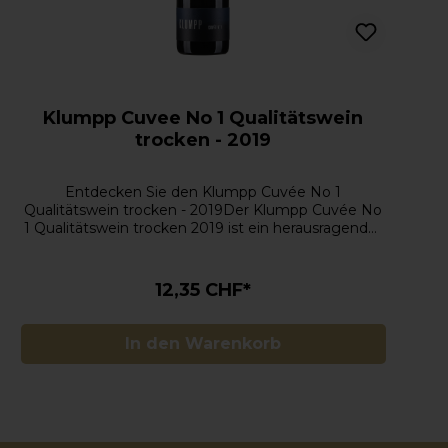
Klumpp Cuvee No 1 Qualitätswein
trocken - 2019
Entdecken Sie den Klumpp Cuvée No 1
Qualitätswein trocken - 2019Der Klumpp Cuvée No
1 Qualitätswein trocken 2019 ist ein herausragender
Biowein aus der renommierten Weinregion Baden,
Deutschland. Das Weingut Klumpp, bekannt für
seine nachhaltige Weinbauweise, hat mit dieser
12,35 CHF*
Cuvée einen kraftvollen, ausdrucksstarken Rotwein
geschaffen, der Eleganz, Tiefe und würzige Noten
perfekt vereint. Der Jahrgang 2019 präsentiert sich
In den Warenkorb
mit außergewöhnlicher Balance und
beeindruckender Struktur.Aromen des Klumpp
Cuvée No 1 2019: Tief und KomplexDiese
charakterstarke Cuvée begeistert mit einem
ausdrucksstarken Aromenspiel:Dunkle
Beerenfrüchte wie Brombeeren, schwarze