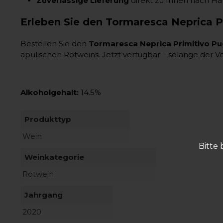
Zuverlässige Lieferung
direkt zu Ihnen nach H
Erleben Sie den Tormaresca Neprica P
Bestellen Sie den
Tormaresca Neprica Primitivo Pu
apulischen Rotweins. Jetzt verfügbar – solange der Vor
Alkoholgehalt:
14.5%
Produkttyp
Wein
Bitte 
Weinkategorie
Rotwein
Jahrgang
2020