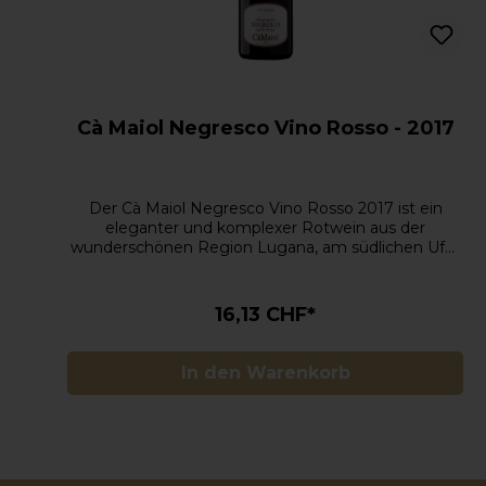
Cà Maiol Negresco Vino Rosso - 2017
Der Cà Maiol Negresco Vino Rosso 2017 ist ein
eleganter und komplexer Rotwein aus der
wunderschönen Region Lugana, am südlichen Ufer
des Gardasees, Italien. Hergestellt vom
renommierten Weingut Cà Maiol, kombiniert dieser
Wein die Rebsorten Groppello, Marzemino,
16,13 CHF*
Sangiovese und Barbera, was ihm seine
vielschichtige Struktur und tiefe Aromen
verleiht.Der Jahrgang 2017 zeigt sich von seiner
In den Warenkorb
besten Seite: Nach der Handlese reifen die Trauben
in Edelstahltanks und anschließend in
Eichenfässern, um dem Wein zusätzliche Finesse
und Komplexität zu verleihen. Diese Mischung aus
traditionellen und modernen Techniken sorgt für
einen Wein, der sowohl Frische als auch Struktur