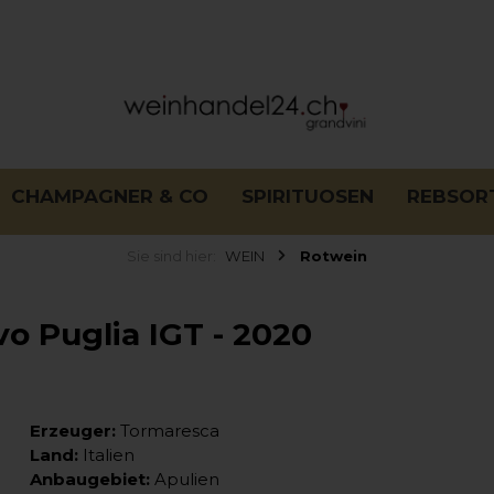
CHAMPAGNER & CO
SPIRITUOSEN
REBSOR
Sie sind hier:
WEIN
Rotwein
o Puglia IGT - 2020
Erzeuger:
Tormaresca
Land:
Italien
Anbaugebiet:
Apulien