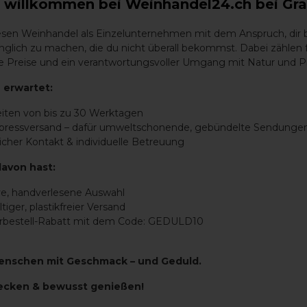
h willkommen bei Weinhandel24.ch bei Gra
iesen Weinhandel als Einzelunternehmen mit dem Anspruch, dir
imitivo Puglia IGT - 2020"
glich zu machen, die du nicht überall bekommst. Dabei zählen 
aire Preise und ein verantwortungsvoller Umgang mit Natur und P
 Primitivo Puglia IGT - 2020
 erwartet:
0
ist ein vollmundiger und ausdrucksstarker Rotwein aus d
eiten von bis zu 30 Werktagen
r berühmten Familie Antinori, repräsentiert dieser Wein die
xpressversand – dafür umweltschonende, gebündelte Sendunge
iert.
icher Kontakt & individuelle Betreuung
tivo 2020: Fruchtig und Würzig
davon hast:
ve, handverlesene Auswahl
nd intensives Aromenspektrum:
tiger, plastikfreier Versand
und reife Pflaumen, die für eine saftige Fruchtigkeit sorg
orbestell-Rabatt mit dem Code: GEDULD10
 die Tiefe und Komplexität verleihen.
ch den dezenten Ausbau im Holzfass entstehen.
enschen mit Geschmack – und Geduld.
e sonnenverwöhnte Landschaft Apuliens erinnert.
ecken & bewusst genießen!
ure sorgen für ein angenehmes Mundgefühl und einen lan