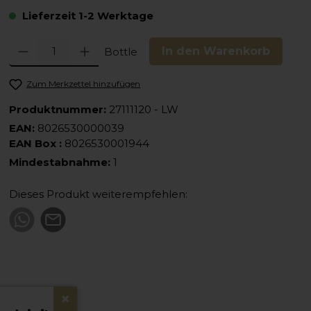
Lieferzeit 1-2 Werktage
Produkt Anzahl: Gib den gewünschten Wert ein oder benutze die Schaltfläc
In den Warenkorb
Bottle
Zum Merkzettel hinzufügen
Produktnummer:
27111120 - LW
EAN:
8026530000039
EAN Box :
8026530001944
Mindestabnahme:
1
Dieses Produkt weiterempfehlen:
×