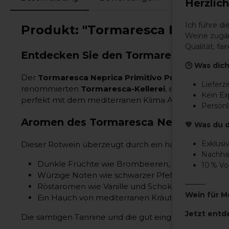
Herzlic
Ich führe d
Produkt: "Tormaresca Neprica Pr
Weine zugän
Qualität, f
Entdecken Sie den Tormaresca Neprica
🕒 Was dich
Der
Tormaresca Neprica Primitivo Puglia IGT 202
Lieferz
renommierten
Tormaresca-Kellerei
, einer Marke de
Kein E
perfekt mit dem mediterranen Klima Apuliens harmon
Persönl
Aromen des Tormaresca Neprica Primi
💚 Was du 
Exklusi
Dieser Rotwein überzeugt durch ein harmonisches u
Nachhal
Dunkle Früchte wie Brombeeren, Schwarzkirschen 
10 % V
Würzige Noten wie schwarzer Pfeffer und Lakritz,
⸻
Röstaromen wie Vanille und Schokolade, die dur
Wein für M
Ein Hauch von mediterranen Kräutern, der an di
Jetzt entd
Die samtigen Tannine und die gut eingebundene Sä